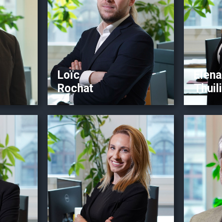
ndats
Aide-comptable
Ou
 de
Outils numériques de
prédil
bexio &
prédilection: bexio & Crésus
Loïc
Elena
Rochat
Thuil
io
Pro
Bio
P
Assistante administrative
 de
Fon
résus &