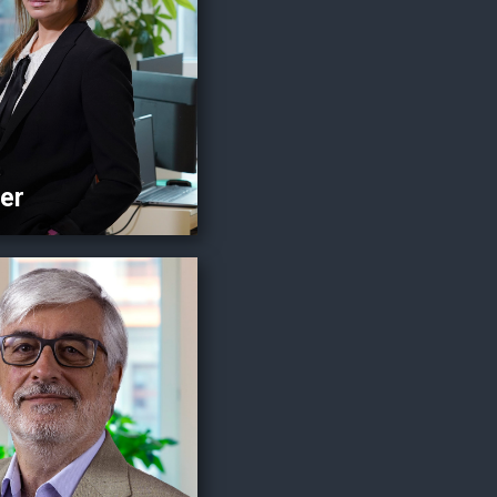
Aide-comptable
tils numériques de
ection: bexio, Crésus &
Odoo
ier
ro
Bio
dateur et Président
d’honneur