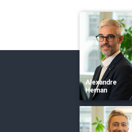
Pro
B
Directeur
Associé Synergie Fidu
Expert en comptabilit
Vision Entrepreneur
Outils numériques
prédilection: Crésus &
Alexandre
Hernan
Pro
B