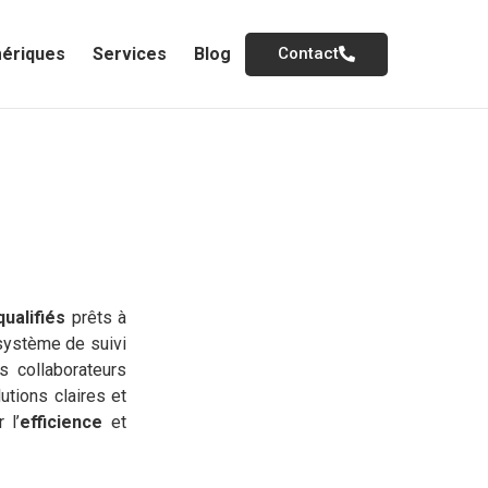
mériques
Services
Blog
Contact
ualifiés
prêts à
 système de suivi
 collaborateurs
tions claires et
 l’
efficience
et