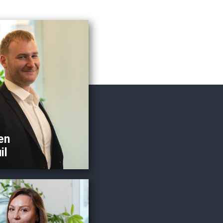
ro
Bio
cteur d’agence Vevey
ié Synergie Fiduciaire
ptable expérimenté
polyvalent
tils numériques de
lection: bexio, Odoo &
Crésus
en
il
ro
Bio