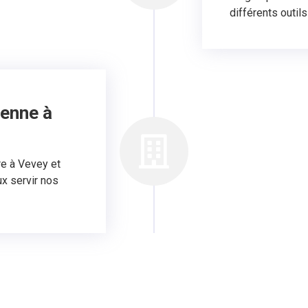
différents outil
tenne à
re à Vevey et
x servir nos