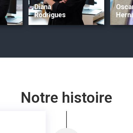
Diana
Osca
Rodrigues
Hern
Notre histoire