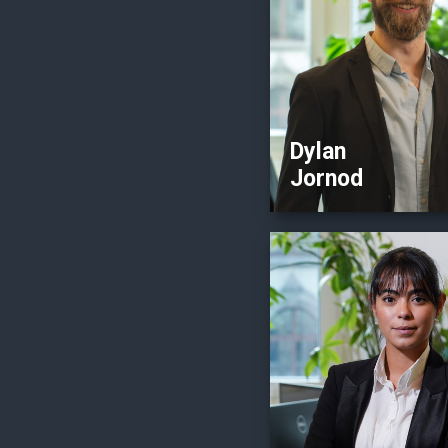
Responsable de ma
Outils numériques
prédilection: Crésus, 
Odoo
Dylan
Jornod
Pro
B
Aide-comptable
Outils numériques
prédilection: bexio, C
Odoo