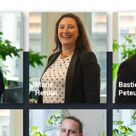
Pro
Bio
P
io
Directrice
Dire
Associée Synergie Fiduciaire
Assoc
ciaire
Spécialiste RH
Com
é avec
Réviseure agréée ASR
iale
Ou
Outils numériques de
 de
prédi
prédilection: bexio, Odoo &
 bexio
Swiss21
Marie
Basti
Hernan
Peteu
P
io
Pro
Bio