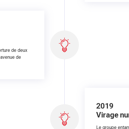
erture de deux
t avenue de
2019
Virage n
Le groupe entame