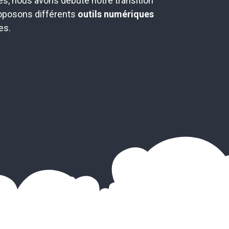
s, nous avons débuté notre transition
roposons différents
outils numériques
es.